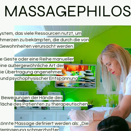
 MASSAGEPHILOS
ystem, das viele Ressourcen nutzt, um
Schmerzen zu bekämpfen, die durch die von
Gewohnheiten verursacht werden.
he Geste oder eine Reihe manueller
 eine außergewöhnliche Art der
die Übertragung angenehmer
n und psychophysischer Entspannung
und Bewegungen der Hände des
läche des Patienten zu therapeutischen
önnte Massage definiert werden als: „Die
Verringerung schmerzhafter