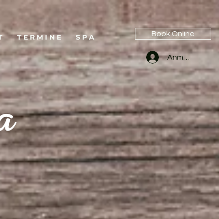
Book Online
T
T E R M I N E
S P A
Anmelden