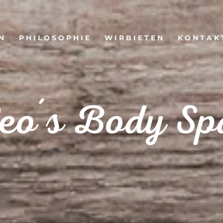
N
P H I L O S O P H I E
W I R B I E T E N
K O N T A K 