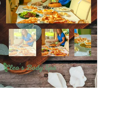
Cleo's Body Spa
Meisenweg 1, 67125
Dannstadt-Schauernheim
2022 Design & Foto
daLuz.tv
Datenschuz
/
Impressum