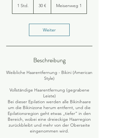
Euro
1 Std.
1
30 €
Meisenweg 1
S
t
d
Weiter
Beschreibung
Weibliche Haarentfernung - Bikini (American
Style)
Vollständige Haarentfernung (gegrabene
Leiste)
Bei dieser Epilation werden alle Bikinihaare
um die Bikinizone herum entfernt, und die
Epilationsregion geht etwas „tiefer“ in den
Bereich, wobei eine dreieckige Haarregion
zurückbleibt und mehr von der Oberseite
eingenommen wird.